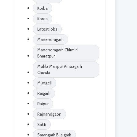
Korba
Korea
Latest Jobs
Manendragarh
Manendragarh Chirmiri
Bharatpur
Mohla Manpur Ambagarh
Chowki
Mungeli
Raigarh
Raipur
Rajnandgaon
Sakti
Sarangarh Bilaigarh