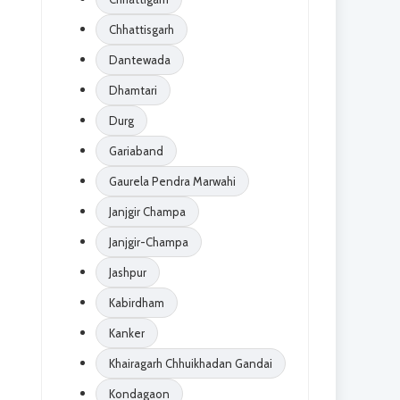
Chhattisgarh
Dantewada
Dhamtari
Durg
Gariaband
Gaurela Pendra Marwahi
Janjgir Champa
Janjgir-Champa
Jashpur
Kabirdham
Kanker
Khairagarh Chhuikhadan Gandai
Kondagaon