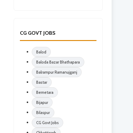
CG GOVT JOBS
Balod
Baloda Bazar Bhathapara
Balrampur Ramanujganj
Bastar
Bemetara
Bijapur
Bilaspur
CG Govt Jobs
Chhattigarh