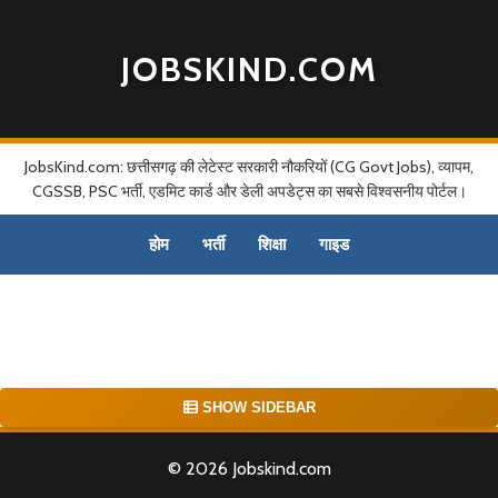
JOBSKIND.COM
JobsKind.com: छत्तीसगढ़ की लेटेस्ट सरकारी नौकरियों (CG Govt Jobs), व्यापम,
CGSSB, PSC भर्ती, एडमिट कार्ड और डेली अपडेट्स का सबसे विश्वसनीय पोर्टल।
होम
भर्ती
शिक्षा
गाइड
SHOW SIDEBAR
© 2026 Jobskind.com