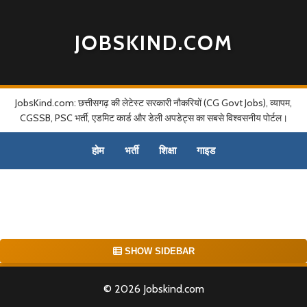
JOBSKIND.COM
JobsKind.com: छत्तीसगढ़ की लेटेस्ट सरकारी नौकरियों (CG Govt Jobs), व्यापम,
CGSSB, PSC भर्ती, एडमिट कार्ड और डेली अपडेट्स का सबसे विश्वसनीय पोर्टल।
होम
भर्ती
शिक्षा
गाइड
SHOW SIDEBAR
© 2026 Jobskind.com