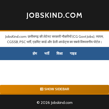
JOBSKIND.COM
JobsKind.com: छत्तीसगढ़ की लेटेस्ट सरकारी नौकरियों (CG Govt Jobs), व्यापम,
CGSSB, PSC भर्ती, एडमिट कार्ड और डेली अपडेट्स का सबसे विश्वसनीय पोर्टल।
होम
भर्ती
शिक्षा
गाइड
SHOW SIDEBAR
© 2026 Jobskind.com