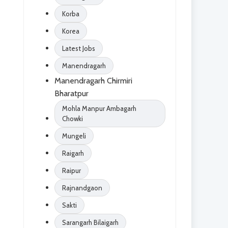
Korba
Korea
Latest Jobs
Manendragarh
Manendragarh Chirmiri
Bharatpur
Mohla Manpur Ambagarh
Chowki
Mungeli
Raigarh
Raipur
Rajnandgaon
Sakti
Sarangarh Bilaigarh