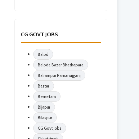
CG GOVT JOBS
Balod
Baloda Bazar Bhathapara
Balrampur Ramanujganj
Bastar
Bemetara
Bijapur
Bilaspur
CG Govt Jobs
Chhattigarh