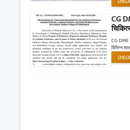
CHEC
CG DM
चिकित्स
CG DME Fa
विभिन्न शास
CHEC