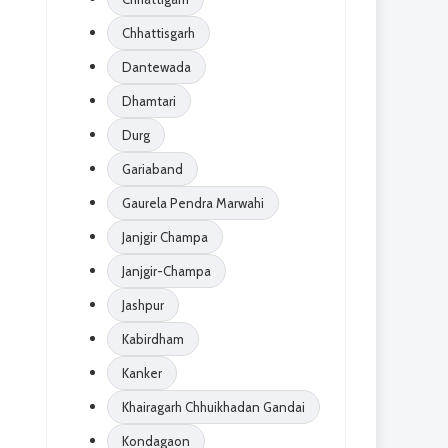
Chhattisgarh
Dantewada
Dhamtari
Durg
Gariaband
Gaurela Pendra Marwahi
Janjgir Champa
Janjgir-Champa
Jashpur
Kabirdham
Kanker
Khairagarh Chhuikhadan Gandai
Kondagaon