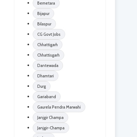
Bemetara
Bijapur
Bilaspur
CG Govt Jobs
Chhattigarh
Chhattisgarh
Dantewada
Dhamtari
Durg
Gariaband
Gaurela Pendra Marwahi
Janjgir Champa
Janjgir-Champa