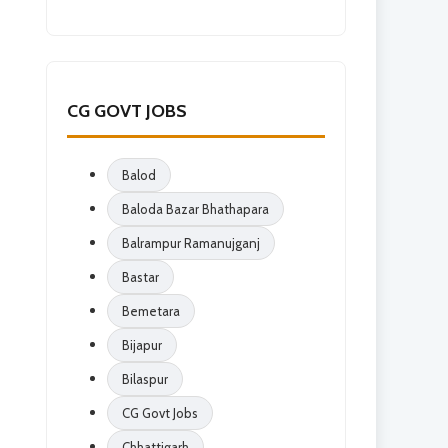
CG GOVT JOBS
Balod
Baloda Bazar Bhathapara
Balrampur Ramanujganj
Bastar
Bemetara
Bijapur
Bilaspur
CG Govt Jobs
Chhattigarh