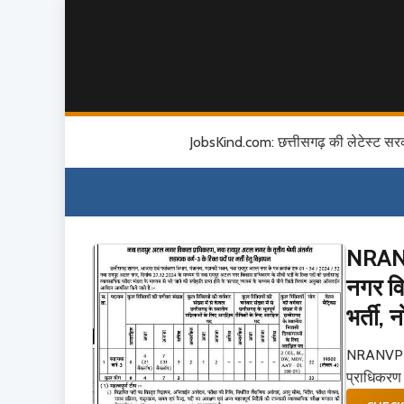
JobsKind.com: छत्तीसगढ़ की लेटेस्ट सर
NRANV
नगर वि
भर्ती,
NRANVP R
प्राधिकरण द्