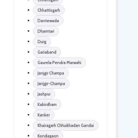
Chhattisgarh
Dantewada
Dhamtari
Durg
Gariaband
Gaurela Pendra Marwahi
Janjgir Champa
Janjgir-Champa
Jashpur
Kabirdham
Kanker
Khairagarh Chhuikhadan Gandai
Kondagaon