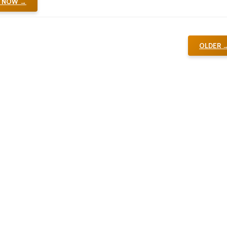
K NOW →
OLDER 