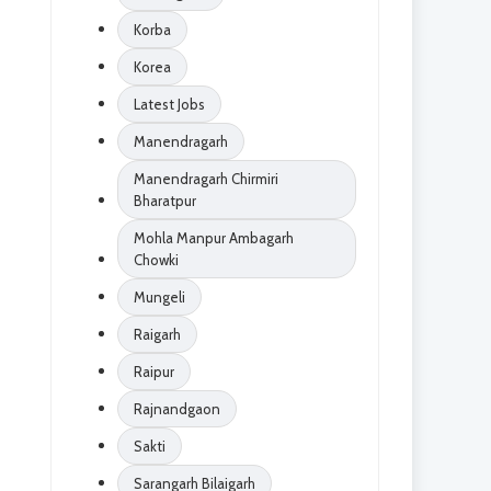
Korba
Korea
Latest Jobs
Manendragarh
Manendragarh Chirmiri
Bharatpur
Mohla Manpur Ambagarh
Chowki
Mungeli
Raigarh
Raipur
Rajnandgaon
Sakti
Sarangarh Bilaigarh